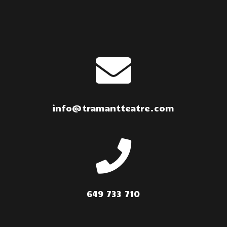

info@tramantteatre.com

649 733 710