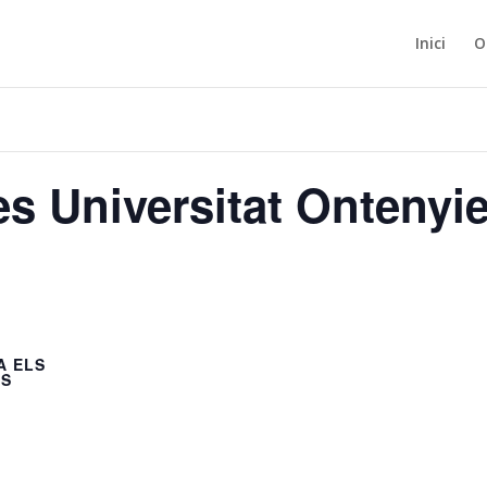
Inici
O
es Universitat Ontenyi
A ELS
LS