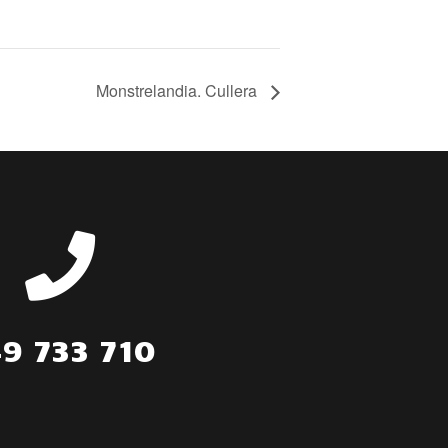
Monstrelandia. Cullera

9 733 710