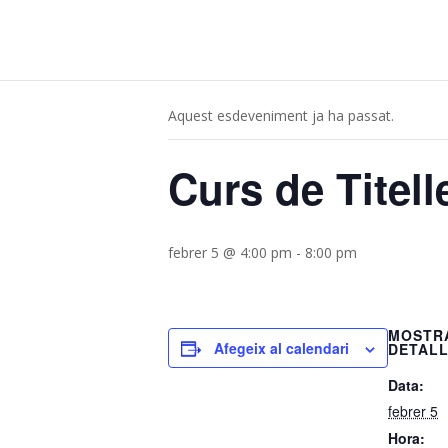
« Tots els Esdeveniments
Aquest esdeveniment ja ha passat.
Curs de Titell
febrer 5 @ 4:00 pm
-
8:00 pm
MOSTR
Afegeix al calendari
DETAL
Data:
febrer 5
Hora: