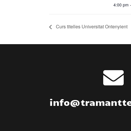
4:00 pm 
Curs titelles Universitat Ontenyient

info@tramantt